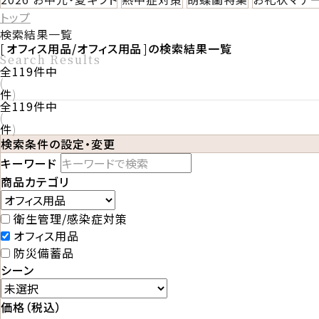
トップ
検索結果一覧
オフィス用品/オフィス用品
の検索結果一覧
Search Results
全
119
件中
件
全
119
件中
件
検索条件の設定・変更
キーワード
商品カテゴリ
衛生管理/感染症対策
オフィス用品
防災備蓄品
シーン
価格（税込）