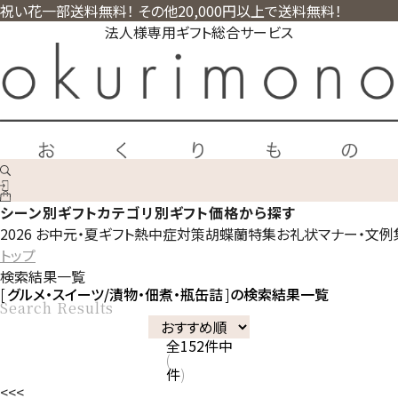
祝い花一部送料無料！ その他20,000円以上で送料無料！
法人様専用ギフト総合サービス
シーン別ギフト
カテゴリ別ギフト
価格から探す
2026 お中元・夏ギフト
熱中症対策
胡蝶蘭特集
お礼状マナー・文例
トップ
検索結果一覧
グルメ・スイーツ/漬物・佃煮・瓶缶詰
の検索結果一覧
Search Results
全
152
件中
件
<<
<