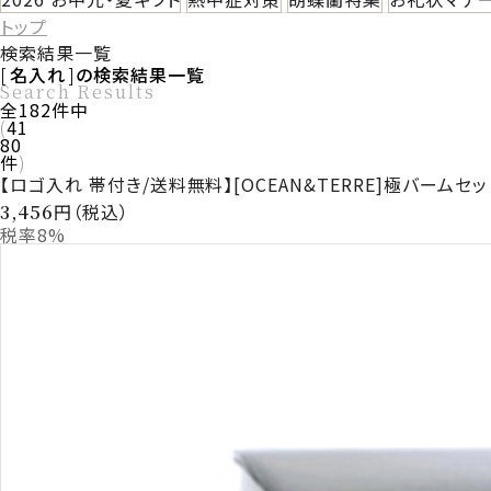
トップ
検索結果一覧
名入れ
の検索結果一覧
Search Results
全
182
件中
41
80
件
【ロゴ入れ 帯付き/送料無料】[OCEAN&TERRE]極バームセッ
円（税込）
3,456
税率8%