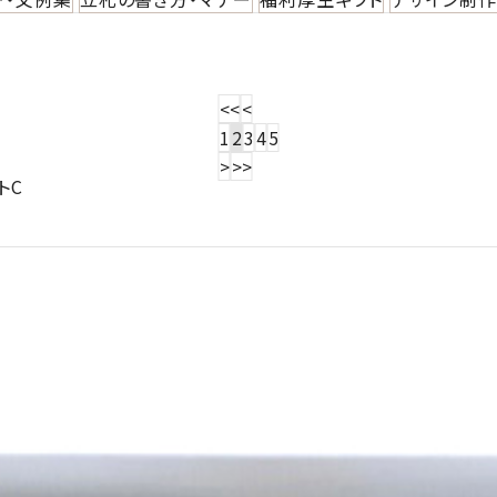
<<
<
1
2
3
4
5
>
>>
トC