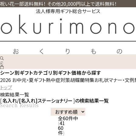
祝い花一部送料無料！ その他20,000円以上で送料無料！
法人様専用ギフト総合サービス
シーン別ギフト
カテゴリ別ギフト
価格から探す
2026 お中元・夏ギフト
熱中症対策
胡蝶蘭特集
お礼状マナー・文例
トップ
検索結果一覧
名入れ/[名入れ]ステーショナリー
の検索結果一覧
Search Results
全
60
件中
41
60
件