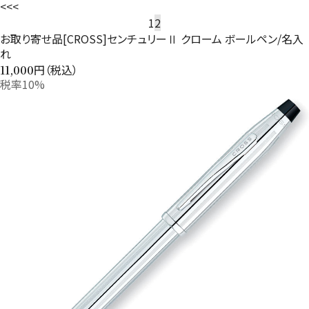
<<
<
1
2
お取り寄せ品[CROSS]センチュリーⅡ クローム ボールペン/名入
れ
円（税込）
11,000
税率10%