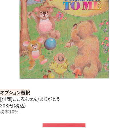
オプション選択
[付箋]こころふせん/ありがとう
円（税込）
308
税率10%