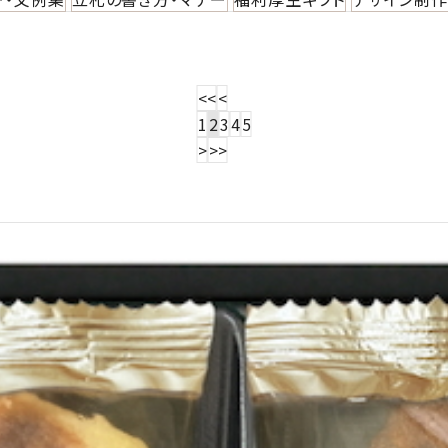
<<
<
1
2
3
4
5
>
>>