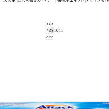
<<
<
7
8
9
10
11
>
>>