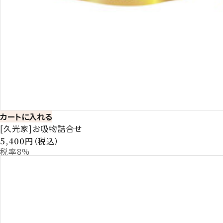
カートに入れる
[久光家]お吸物詰合せ
円（税込）
5,400
税率8%