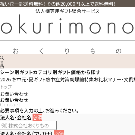
祝い花一部送料無料！ その他20,000円以上で送料無料！
法人様専用ギフト総合サービス
シーン別ギフト
カテゴリ別ギフト
価格から探す
2026 お中元・夏ギフト
熱中症対策
胡蝶蘭特集
お礼状マナー・文例
トップ
お問い合わせ
お問い合わせ
Contact
必要事項を入力の上、お進みください。
法人名・会社名
必須
法人名・会社名（フリガナ）
必須