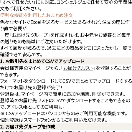
「すべて任せたい」にも対応。コンシェルジュに任せて安心の年間注
文もご利用ください。
便利な機能を利用したおまとめ注文
色々なサイトでExcelを送るサービスはあるけれど、注文の度に作
り直す必要が...
一度「お届け先グループ」を作成すれば、お中元やお歳暮など毎年
の贈りものも簡単にご注文いただけます。
すべて履歴が残るので、過去にどの商品をどこに送ったかも一覧で
確認できて安心です。
1. お取引先をまとめてCSVでアップロード
会員様専用のマイページから、「
お届け先リスト
」を登録することが
できます。
フォーマットをダウンロードしてCSVでまとめてアップロード※する
だけでお届け先の登録が完了!
登録後は、マイページ内で簡単に追加や編集、削除ができます。
登録済のお届け先リストはCSVでダウンロードすることもできるの
で、アドレス帳としてのご利用も。
※
CSVアップロードはパソコンからのみご利用可能な機能です。
個別登録はスマートフォンからもご利用いただけます。
2. お届け先グループを作成