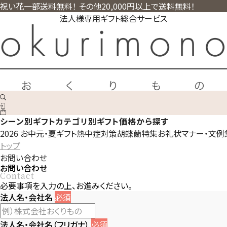
祝い花一部送料無料！ その他20,000円以上で送料無料！
法人様専用ギフト総合サービス
シーン別ギフト
カテゴリ別ギフト
価格から探す
2026 お中元・夏ギフト
熱中症対策
胡蝶蘭特集
お礼状マナー・文例
トップ
お問い合わせ
お問い合わせ
Contact
必要事項を入力の上、お進みください。
法人名・会社名
必須
法人名・会社名（フリガナ）
必須