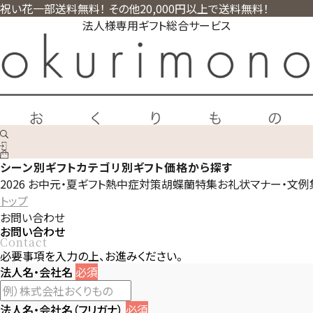
祝い花一部送料無料！ その他20,000円以上で送料無料！
法人様専用ギフト総合サービス
シーン別ギフト
カテゴリ別ギフト
価格から探す
2026 お中元・夏ギフト
熱中症対策
胡蝶蘭特集
お礼状マナー・文例
トップ
お問い合わせ
お問い合わせ
Contact
必要事項を入力の上、お進みください。
法人名・会社名
必須
法人名・会社名（フリガナ）
必須