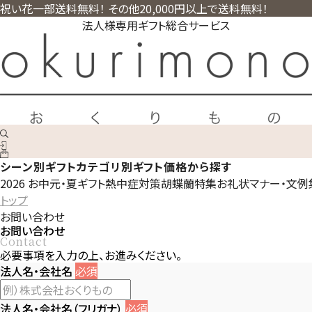
祝い花一部送料無料！ その他20,000円以上で送料無料！
法人様専用ギフト総合サービス
シーン別ギフト
カテゴリ別ギフト
価格から探す
2026 お中元・夏ギフト
熱中症対策
胡蝶蘭特集
お礼状マナー・文例
トップ
お問い合わせ
お問い合わせ
Contact
必要事項を入力の上、お進みください。
法人名・会社名
必須
法人名・会社名（フリガナ）
必須