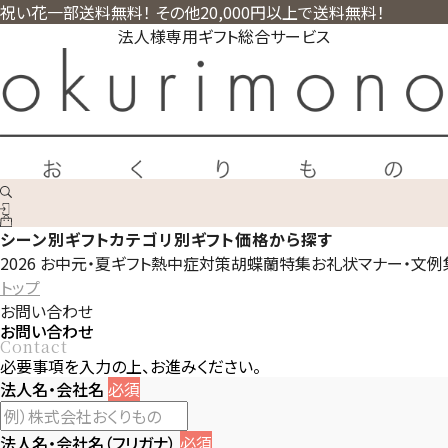
祝い花一部送料無料！ その他20,000円以上で送料無料！
法人様専用ギフト総合サービス
シーン別ギフト
カテゴリ別ギフト
価格から探す
2026 お中元・夏ギフト
熱中症対策
胡蝶蘭特集
お礼状マナー・文例
トップ
お問い合わせ
お問い合わせ
Contact
必要事項を入力の上、お進みください。
法人名・会社名
必須
法人名・会社名（フリガナ）
必須