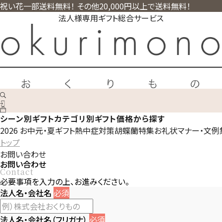
祝い花一部送料無料！ その他20,000円以上で送料無料！
法人様専用ギフト総合サービス
シーン別ギフト
カテゴリ別ギフト
価格から探す
2026 お中元・夏ギフト
熱中症対策
胡蝶蘭特集
お礼状マナー・文例
トップ
お問い合わせ
お問い合わせ
Contact
必要事項を入力の上、お進みください。
法人名・会社名
必須
法人名・会社名（フリガナ）
必須