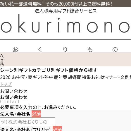
祝い花一部送料無料！ その他20,000円以上で送料無料！
法人様専用ギフト総合サービス
シーン別ギフト
カテゴリ別ギフト
価格から探す
2026 お中元・夏ギフト
熱中症対策
胡蝶蘭特集
お礼状マナー・文例
トップ
お問い合わせ
お問い合わせ
Contact
必要事項を入力の上、お進みください。
法人名・会社名
必須
法人名・会社名（フリガナ）
必須