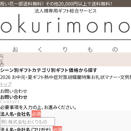
祝い花一部送料無料！ その他20,000円以上で送料無料！
法人様専用ギフト総合サービス
シーン別ギフト
カテゴリ別ギフト
価格から探す
2026 お中元・夏ギフト
熱中症対策
胡蝶蘭特集
お礼状マナー・文例
トップ
お問い合わせ
お問い合わせ
Contact
必要事項を入力の上、お進みください。
法人名・会社名
必須
法人名・会社名（フリガナ）
必須