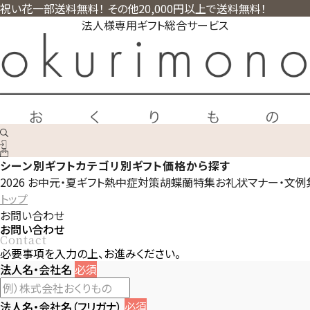
祝い花一部送料無料！ その他20,000円以上で送料無料！
法人様専用ギフト総合サービス
シーン別ギフト
カテゴリ別ギフト
価格から探す
2026 お中元・夏ギフト
熱中症対策
胡蝶蘭特集
お礼状マナー・文例
トップ
お問い合わせ
お問い合わせ
Contact
必要事項を入力の上、お進みください。
法人名・会社名
必須
法人名・会社名（フリガナ）
必須