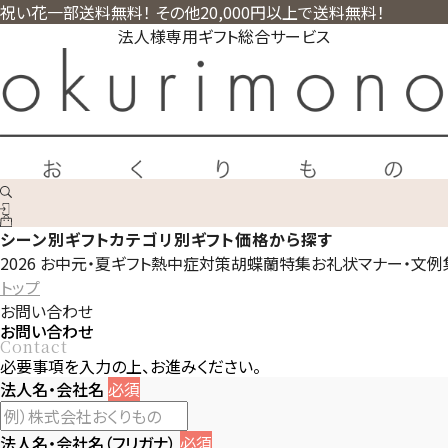
祝い花一部送料無料！ その他20,000円以上で送料無料！
法人様専用ギフト総合サービス
シーン別ギフト
カテゴリ別ギフト
価格から探す
2026 お中元・夏ギフト
熱中症対策
胡蝶蘭特集
お礼状マナー・文例
トップ
お問い合わせ
お問い合わせ
Contact
必要事項を入力の上、お進みください。
法人名・会社名
必須
法人名・会社名（フリガナ）
必須