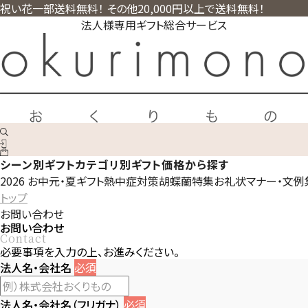
祝い花一部送料無料！ その他20,000円以上で送料無料！
法人様専用ギフト総合サービス
シーン別ギフト
カテゴリ別ギフト
価格から探す
2026 お中元・夏ギフト
熱中症対策
胡蝶蘭特集
お礼状マナー・文例
トップ
お問い合わせ
お問い合わせ
Contact
必要事項を入力の上、お進みください。
法人名・会社名
必須
法人名・会社名（フリガナ）
必須