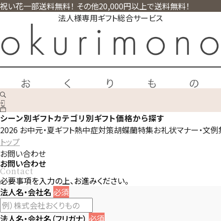
祝い花一部送料無料！ その他20,000円以上で送料無料！
法人様専用ギフト総合サービス
シーン別ギフト
カテゴリ別ギフト
価格から探す
2026 お中元・夏ギフト
熱中症対策
胡蝶蘭特集
お礼状マナー・文例
トップ
お問い合わせ
お問い合わせ
Contact
必要事項を入力の上、お進みください。
法人名・会社名
必須
法人名・会社名（フリガナ）
必須