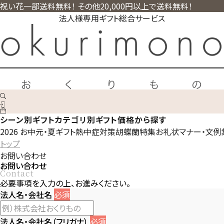
祝い花一部送料無料！ その他20,000円以上で送料無料！
法人様専用ギフト総合サービス
シーン別ギフト
カテゴリ別ギフト
価格から探す
2026 お中元・夏ギフト
熱中症対策
胡蝶蘭特集
お礼状マナー・文例
トップ
お問い合わせ
お問い合わせ
Contact
必要事項を入力の上、お進みください。
法人名・会社名
必須
法人名・会社名（フリガナ）
必須