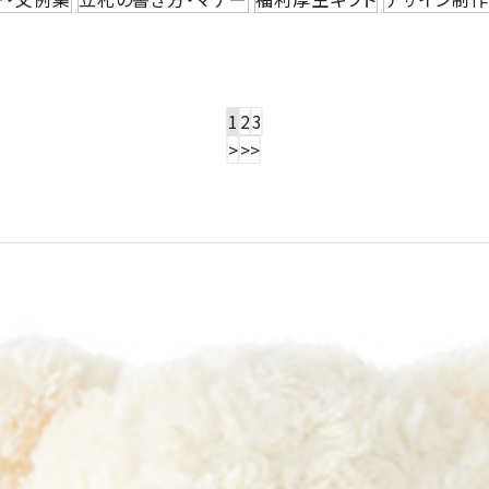
1
2
3
>
>>