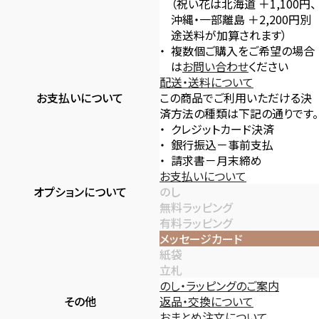
（祝い花は北海道 ＋1,100円、
沖縄・一部離島 ＋2,200円別
途送料が加算されます）
複数個ご購入をご希望の場合
は
お問い合わせ
ください
配送・送料について
お支払いについて
この商品でご利用いただける決
済方法の種類は下記の通りです。
クレジットカード決済
銀行振込－事前支払
請求書－月末締め
お支払いについて
オプションについて
のし
無料ラッピング
有料ラッピング
メッセージカード
紙袋
立札
のし・ラッピングのご案内
その他
返品・交換について
おまとめ注文について