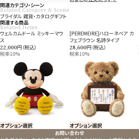
関連カテゴリ・シーン
Related Category & Scene
ブライダル
雑貨・カタログギフト
関連する商品
Related Items
ウェルカムドール ミッキーマウ
[PEREMEIRE]ハローネベア カ
ス
フェブラウン 名詩タイプ
円（税込）
円（税込）
22,000
28,600
税率10%
税率10%
オプション選択
オプション選択
お問い合わせ