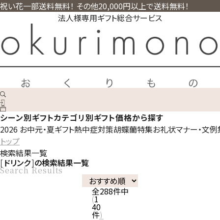
祝い花一部送料無料！ その他20,000円以上で送料無料！
法人様専用ギフト総合サービス
シーン別ギフト
カテゴリ別ギフト
価格から探す
2026 お中元・夏ギフト
熱中症対策
胡蝶蘭特集
お礼状マナー・文例
トップ
検索結果一覧
ドリンク
の検索結果一覧
Search Results
全
288
件中
1
40
件