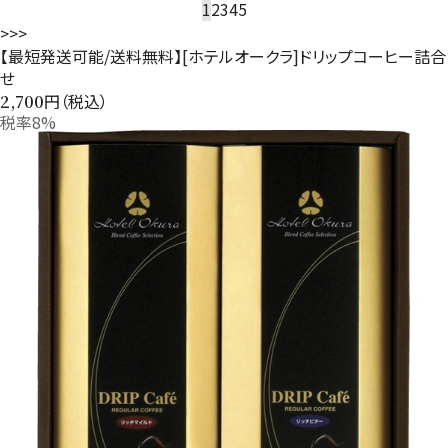
1
2
3
4
5
>
>>
【最短発送可能/送料無料】[ホテルオークラ]ドリップコーヒー詰合
せ
円（税込）
2,700
税率8%