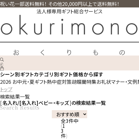
祝い花一部送料無料！ その他20,000円以上で送料無料！
法人様専用ギフト総合サービス
シーン別ギフト
カテゴリ別ギフト
価格から探す
2026 お中元・夏ギフト
熱中症対策
胡蝶蘭特集
お礼状マナー・文例
トップ
検索結果一覧
名入れ/[名入れ]ベビー・キッズ
の検索結果一覧
Search Results
全
3
件中
1
3
件