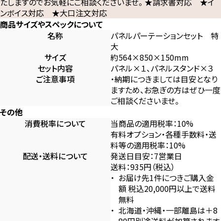
たしますのでお気軽にご相談くださいませ。 ★請求書対応 ★イ
ンボイス対応 ★大口注文対応
商品サイズやスペックについて
名称
パネルパーテーションセット 特
大
サイズ
約564×850×150mm
セット内容
パネル×１、パネルスタンド×３
ご注意事項
・納期につきましては目安となり
ますため、お急ぎの方はぜひ一度
ご相談くださいませ。
その他
消費税率について
当商品の適用税率：10%
有料オプション・各種手数料・送
料等の適用税率：10%
配送・送料について
発送日目安：7営業日
送料：935円（税込）
お届け先1件につきご購入金
額 税込20,000円以上で送料
無料
北海道・沖縄・一部離島は＋8