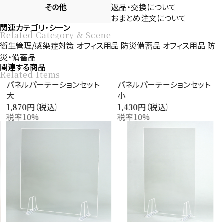
その他
返品・交換について
おまとめ注文について
関連カテゴリ・シーン
Related Category & Scene
衛生管理/感染症対策
オフィス用品
防災備蓄品
オフィス用品
防
災・備蓄品
関連する商品
Related Items
パネルパーテーションセット
パネルパーテーションセット
大
小
円（税込）
円（税込）
1,870
1,430
税率10%
税率10%