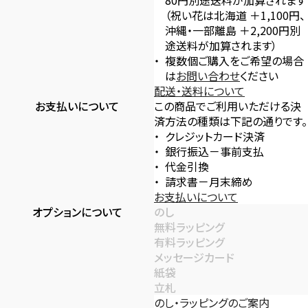
80円別途送料が加算されます
（祝い花は北海道 ＋1,100円、
沖縄・一部離島 ＋2,200円別
途送料が加算されます）
複数個ご購入をご希望の場合
は
お問い合わせ
ください
配送・送料について
お支払いについて
この商品でご利用いただける決
済方法の種類は下記の通りです。
クレジットカード決済
銀行振込－事前支払
代金引換
請求書－月末締め
お支払いについて
オプションについて
のし
無料ラッピング
有料ラッピング
メッセージカード
紙袋
立札
のし・ラッピングのご案内