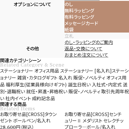
オプションについて
のし
無料ラッピング
有料ラッピング
メッセージカード
紙袋
立札
のし・ラッピングのご案内
その他
返品・交換について
おまとめ注文について
関連カテゴリ・シーン
Related Category & Scene
ステーショナリー
オフィス用品
ステーショナリー
[名入れ]ステーシ
ョナリー
雑貨・カタログギフト
名入れ
販促・ノベルティ
オフィス用
品
福利厚生(従業員様向けギフト)
誕生日祝い
入社式・内定式
送
別・退職祝い
就任・昇進・昇格祝い
販促・ノベルティ
取引先周年祝
い
社内イベント
成約記念品
関連する商品
Related Items
り寄せ品[CROSS]タウン
お取り寄せ品[CROSS]センチ
お取
ト ボールペン/名入れ
ュリーⅡ メダリスト セレクチッ
ュリ
プローラ―ボール/名入れ
ン/
円（税込）
600