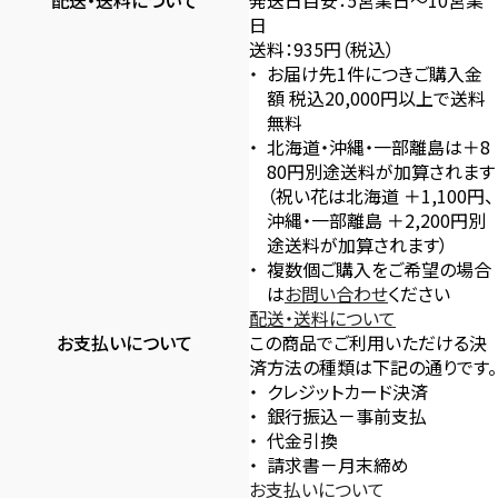
配送・送料について
発送日目安：5営業日〜10営業
日
送料：935円（税込）
お届け先1件につきご購入金
額 税込20,000円以上で送料
無料
北海道・沖縄・一部離島は＋8
80円別途送料が加算されます
（祝い花は北海道 ＋1,100円、
沖縄・一部離島 ＋2,200円別
途送料が加算されます）
複数個ご購入をご希望の場合
は
お問い合わせ
ください
配送・送料について
お支払いについて
この商品でご利用いただける決
済方法の種類は下記の通りです。
クレジットカード決済
銀行振込－事前支払
代金引換
請求書－月末締め
お支払いについて