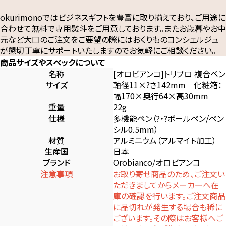
okurimonoではビジネスギフトを豊富に取り揃えており、ご用途に
合わせて無料で専用熨斗をご用意しております。またお歳暮やお中
元など大口のご注文をご要望の際にはおくりものコンシェルジュ
が懇切丁寧にサポートいたしますのでお気軽にご相談ください。
商品サイズやスペックについて
名称
[オロビアンコ]トリプロ 複合ペン
サイズ
軸径11×?さ142mm 化粧箱：
幅170×奥行64×高30mm
重量
22g
仕様
多機能ペン（?・?ボールペン/ペン
シル0.5mm）
材質
アルミニウム（アルマイト加工）
生産国
日本
ブランド
Orobianco/オロビアンコ
注意事項
お取り寄せ商品のため、ご注文い
ただきましてからメーカーへ在
庫の確認を行います。ご注文商品
に品切れが発生する場合も稀に
ございます。その際はお客様へご