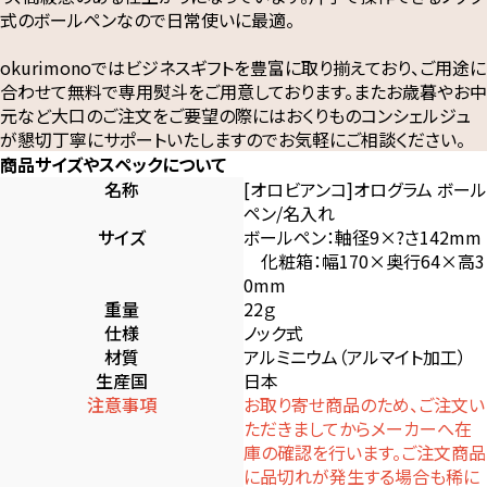
式のボールペンなので日常使いに最適。
okurimonoではビジネスギフトを豊富に取り揃えており、ご用途に
合わせて無料で専用熨斗をご用意しております。またお歳暮やお中
元など大口のご注文をご要望の際にはおくりものコンシェルジュ
が懇切丁寧にサポートいたしますのでお気軽にご相談ください。
商品サイズやスペックについて
名称
[オロビアンコ]オログラム ボール
ペン/名入れ
サイズ
ボールペン：軸径9×?さ142mm
化粧箱：幅170×奥行64×高3
0mm
重量
22ｇ
仕様
ノック式
材質
アルミニウム（アルマイト加工）
生産国
日本
注意事項
お取り寄せ商品のため、ご注文い
ただきましてからメーカーへ在
庫の確認を行います。ご注文商品
に品切れが発生する場合も稀に