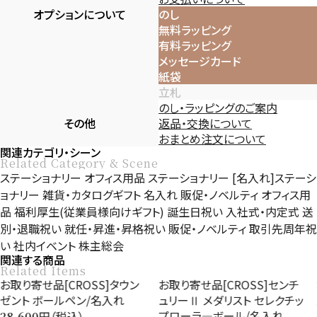
オプションについて
のし
無料ラッピング
有料ラッピング
メッセージカード
紙袋
立札
のし・ラッピングのご案内
その他
返品・交換について
おまとめ注文について
関連カテゴリ・シーン
Related Category & Scene
ステーショナリー
オフィス用品
ステーショナリー
[名入れ]ステーシ
ョナリー
雑貨・カタログギフト
名入れ
販促・ノベルティ
オフィス用
品
福利厚生(従業員様向けギフト)
誕生日祝い
入社式・内定式
送
別・退職祝い
就任・昇進・昇格祝い
販促・ノベルティ
取引先周年祝
い
社内イベント
株主総会
関連する商品
Related Items
お取り寄せ品[CROSS]タウン
お取り寄せ品[CROSS]センチ
ゼント ボールペン/名入れ
ュリーⅡ メダリスト セレクチッ
プローラ―ボール/名入れ
円（税込）
28,600