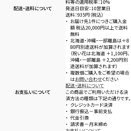
料等の適用税率：10%
配送・送料について
発送日目安：10営業日
送料：935円（税込）
お届け先1件につきご購入金
額 税込20,000円以上で送料
無料
北海道・沖縄・一部離島は＋8
80円別途送料が加算されます
（祝い花は北海道 ＋1,100円、
沖縄・一部離島 ＋2,200円別
途送料が加算されます）
複数個ご購入をご希望の場合
は
お問い合わせ
ください
配送・送料について
お支払いについて
この商品でご利用いただける決
済方法の種類は下記の通りです。
クレジットカード決済
銀行振込－事前支払
代金引換
請求書－月末締め
お支払いについて