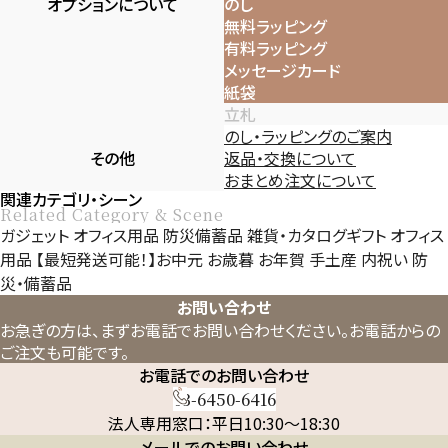
オプションについて
のし
無料ラッピング
有料ラッピング
メッセージカード
紙袋
立札
のし・ラッピングのご案内
その他
返品・交換について
おまとめ注文について
関連カテゴリ・シーン
Related Category & Scene
ガジェット
オフィス用品
防災備蓄品
雑貨・カタログギフト
オフィス
用品
【最短発送可能！】お中元
お歳暮
お年賀
手土産
内祝い
防
災・備蓄品
お問い合わせ
お急ぎの方は、まずお電話でお問い合わせください。
お電話からの
ご注文も可能です。
お電話でのお問い合わせ
03-6450-6416
法人専用窓口：平日10:30～18:30
メールでのお問い合わせ