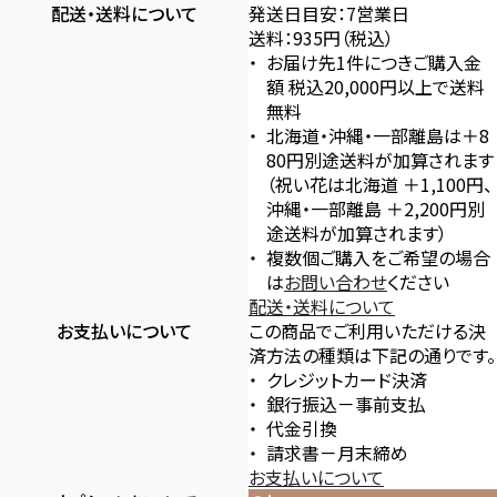
配送・送料について
発送日目安：7営業日
送料：935円（税込）
お届け先1件につきご購入金
額 税込20,000円以上で送料
無料
北海道・沖縄・一部離島は＋8
80円別途送料が加算されます
（祝い花は北海道 ＋1,100円、
沖縄・一部離島 ＋2,200円別
途送料が加算されます）
複数個ご購入をご希望の場合
は
お問い合わせ
ください
配送・送料について
お支払いについて
この商品でご利用いただける決
済方法の種類は下記の通りです。
クレジットカード決済
銀行振込－事前支払
代金引換
請求書－月末締め
お支払いについて