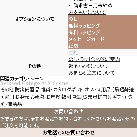
請求書－月末締め
お支払いについて
オプションについて
のし
無料ラッピング
有料ラッピング
メッセージカード
紙袋
立札
のし・ラッピングのご案内
その他
返品・交換について
おまとめ注文について
関連カテゴリ・シーン
Related Category & Scene
その他
防災備蓄品
雑貨・カタログギフト
オフィス用品
【最短発送
可能！】お中元
お歳暮
お年賀
福利厚生(従業員様向けギフト)
防
災・備蓄品
お問い合わせ
お急ぎの方は、まずお電話でお問い合わせください。
お電話からの
ご注文も可能です。
お電話でのお問い合わせ