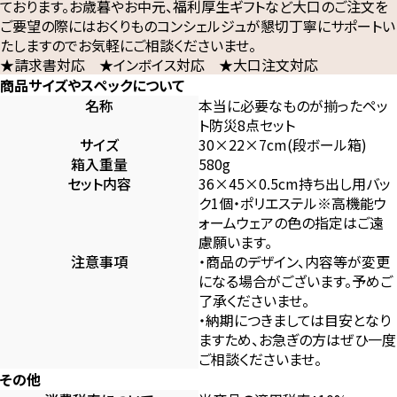
ております。お歳暮やお中元、福利厚生ギフトなど大口のご注文を
ご要望の際にはおくりものコンシェルジュが懇切丁寧にサポートい
たしますのでお気軽にご相談くださいませ。
★請求書対応 ★インボイス対応 ★大口注文対応
商品サイズやスペックについて
名称
本当に必要なものが揃ったペッ
ト防災8点セット
サイズ
30×22×7cm(段ボール箱)
箱入重量
580g
セット内容
36×45×0.5cm持ち出し用バッ
ク1個・ポリエステル※高機能ウ
ォームウェアの色の指定はご遠
慮願います｡
注意事項
・商品のデザイン、内容等が変更
になる場合がございます。予めご
了承くださいませ。
・納期につきましては目安となり
ますため、お急ぎの方はぜひ一度
ご相談くださいませ。
その他