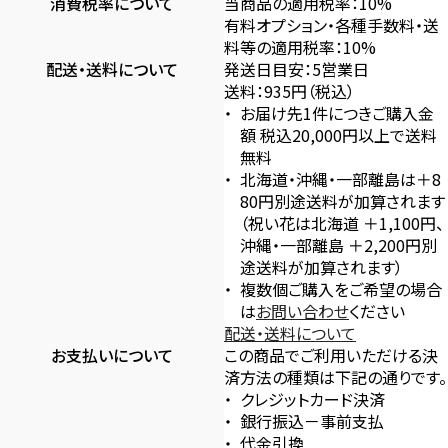
消費税率について
当商品の適用税率：10%
有料オプション・各種手数料・送
料等の適用税率：10%
配送・送料について
発送日目安：5営業日
送料：935円（税込）
お届け先1件につきご購入金
額 税込20,000円以上で送料
無料
北海道・沖縄・一部離島は＋8
80円別途送料が加算されます
（祝い花は北海道 ＋1,100円、
沖縄・一部離島 ＋2,200円別
途送料が加算されます）
複数個ご購入をご希望の場合
は
お問い合わせ
ください
配送・送料について
お支払いについて
この商品でご利用いただける決
済方法の種類は下記の通りです。
クレジットカード決済
銀行振込－事前支払
代金引換