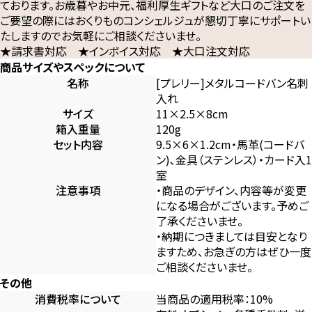
ております。お歳暮やお中元、福利厚生ギフトなど大口のご注文を
ご要望の際にはおくりものコンシェルジュが懇切丁寧にサポートい
たしますのでお気軽にご相談くださいませ。
★請求書対応 ★インボイス対応 ★大口注文対応
商品サイズやスペックについて
名称
[プレリー]メタルコードバン名刺
入れ
サイズ
11×2.5×8cm
箱入重量
120g
セット内容
9.5×6×1.2cm・馬革(コードバ
ン)､金具（ステンレス）・カード入1
室
注意事項
・商品のデザイン、内容等が変更
になる場合がございます。予めご
了承くださいませ。
・納期につきましては目安となり
ますため、お急ぎの方はぜひ一度
ご相談くださいませ。
その他
消費税率について
当商品の適用税率：10%