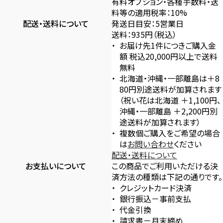
有料オプション・各種手数料・送
料等の適用税率：10%
配送・送料について
発送日目安：5営業日
送料：935円（税込）
お届け先1件につきご購入金
額 税込20,000円以上で送料
無料
北海道・沖縄・一部離島は＋8
80円別途送料が加算されます
（祝い花は北海道 ＋1,100円、
沖縄・一部離島 ＋2,200円別
途送料が加算されます）
複数個ご購入をご希望の場合
は
お問い合わせ
ください
配送・送料について
お支払いについて
この商品でご利用いただける決
済方法の種類は下記の通りです。
クレジットカード決済
銀行振込－事前支払
代金引換
請求書－月末締め