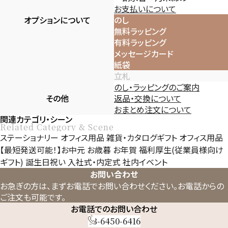
お支払いについて
オプションについて
のし
無料ラッピング
有料ラッピング
メッセージカード
紙袋
立札
のし・ラッピングのご案内
その他
返品・交換について
おまとめ注文について
関連カテゴリ・シーン
Related Category & Scene
ステーショナリー
オフィス用品
雑貨・カタログギフト
オフィス用品
【最短発送可能！】お中元
お歳暮
お年賀
福利厚生(従業員様向け
ギフト)
誕生日祝い
入社式・内定式
社内イベント
お問い合わせ
お急ぎの方は、まずお電話でお問い合わせください。
お電話からの
ご注文も可能です。
お電話でのお問い合わせ
03-6450-6416