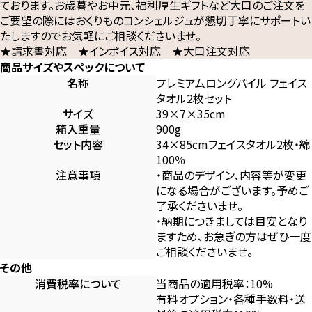
ております。お歳暮やお中元、福利厚生ギフトなど大口のご注文を
ご要望の際にはおくりものコンシェルジュが懇切丁寧にサポートい
たしますのでお気軽にご相談くださいませ。
★請求書対応 ★インボイス対応 ★大口注文対応
商品サイズやスペックについて
名称
プレミアムロングパイル フェイス
タオル2枚セット
サイズ
39×7×35cm
箱入重量
900g
セット内容
34×85cmフェイスタオル2枚・綿
100％
注意事項
・商品のデザイン、内容等が変更
になる場合がございます。予めご
了承くださいませ。
・納期につきましては目安となり
ますため、お急ぎの方はぜひ一度
ご相談くださいませ。
その他
消費税率について
当商品の適用税率：10%
有料オプション・各種手数料・送