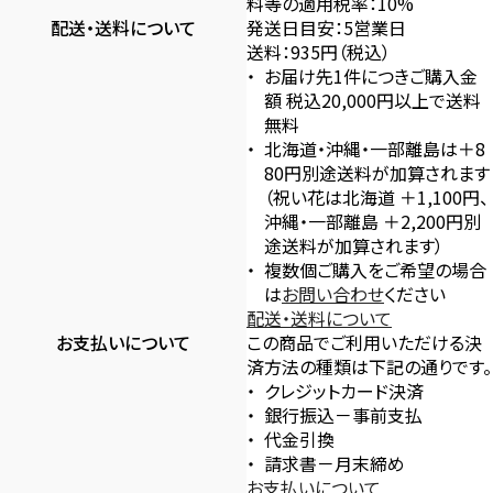
料等の適用税率：10%
配送・送料について
発送日目安：5営業日
送料：935円（税込）
お届け先1件につきご購入金
額 税込20,000円以上で送料
無料
北海道・沖縄・一部離島は＋8
80円別途送料が加算されます
（祝い花は北海道 ＋1,100円、
沖縄・一部離島 ＋2,200円別
途送料が加算されます）
複数個ご購入をご希望の場合
は
お問い合わせ
ください
配送・送料について
お支払いについて
この商品でご利用いただける決
済方法の種類は下記の通りです。
クレジットカード決済
銀行振込－事前支払
代金引換
請求書－月末締め
お支払いについて