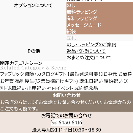
オプションについて
のし
無料ラッピング
有料ラッピング
メッセージカード
紙袋
立札
のし・ラッピングのご案内
その他
返品・交換について
おまとめ注文について
関連カテゴリ・シーン
Related Category & Scene
ファブリック
雑貨・カタログギフト
【最短発送可能！】お中元
お歳暮
お年賀
福利厚生(従業員様向けギフト)
誕生日祝い
結婚祝い
送
別・退職祝い
出産祝い
社内イベント
成約記念品
お問い合わせ
お急ぎの方は、まずお電話でお問い合わせください。
お電話からの
ご注文も可能です。
お電話でのお問い合わせ
03-6450-6416
法人専用窓口：平日10:30～18:30