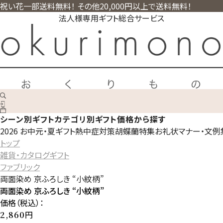
祝い花一部送料無料！ その他20,000円以上で送料無料！
法人様専用ギフト総合サービス
シーン別ギフト
カテゴリ別ギフト
価格から探す
2026 お中元・夏ギフト
熱中症対策
胡蝶蘭特集
お礼状マナー・文例
トップ
雑貨・カタログギフト
ファブリック
両面染め 京ふろしき “小紋柄”
両面染め 京ふろしき “小紋柄”
価格（税込）：
円
2,860