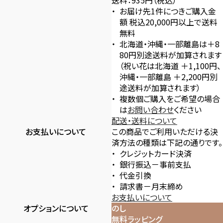
送料：935円（税込）
お届け先1件につきご購入金
額 税込20,000円以上で送料
無料
北海道・沖縄・一部離島は＋8
80円別途送料が加算されます
（祝い花は北海道 ＋1,100円、
沖縄・一部離島 ＋2,200円別
途送料が加算されます）
複数個ご購入をご希望の場合
は
お問い合わせ
ください
配送・送料について
お支払いについて
この商品でご利用いただける決
済方法の種類は下記の通りです。
クレジットカード決済
銀行振込－事前支払
代金引換
請求書－月末締め
お支払いについて
オプションについて
のし
無料ラッピング