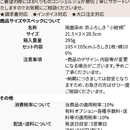
ご要望の際にはおくりものコンシェルジュが懇切丁寧にサポートい
たしますのでお気軽にご相談くださいませ。
★請求書対応 ★インボイス対応 ★大口注文対応
商品サイズやスペックについて
名称
両面染め 京ふろしき “小紋柄”
サイズ
21.5×3×28.5cm
箱入重量
295g
セット内容
105×105cmふろしき1枚・綿10
0％
注意事項
・商品のデザイン、内容等が変更
になる場合がございます。予めご
了承くださいませ。
・納期につきましては目安となり
ますため、お急ぎの方はぜひ一度
ご相談くださいませ。
その他
消費税率について
当商品の適用税率：10%
有料オプション・各種手数料・送
料等の適用税率：10%
配送・送料について
発送日目安：5営業日