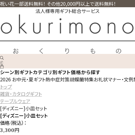
祝い花一部送料無料！ その他20,000円以上で送料無料！
法人様専用ギフト総合サービス
シーン別ギフト
カテゴリ別ギフト
価格から探す
2026 お中元・夏ギフト
熱中症対策
胡蝶蘭特集
お礼状マナー・文例
トップ
雑貨・カタログギフト
テーブルウェア
[ディズニー]小皿セット
[ディズニー]小皿セット
価格（税込）：
円
3,300