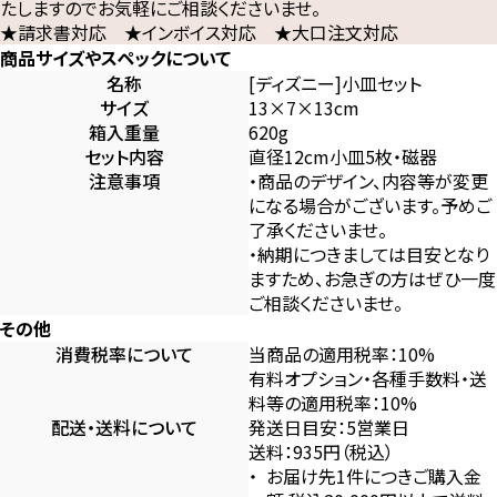
たしますのでお気軽にご相談くださいませ。
★請求書対応 ★インボイス対応 ★大口注文対応
商品サイズやスペックについて
名称
[ディズニー]小皿セット
サイズ
13×7×13cm
箱入重量
620g
セット内容
直径12cm小皿5枚・磁器
注意事項
・商品のデザイン、内容等が変更
になる場合がございます。予めご
了承くださいませ。
・納期につきましては目安となり
ますため、お急ぎの方はぜひ一度
ご相談くださいませ。
その他
消費税率について
当商品の適用税率：10%
有料オプション・各種手数料・送
料等の適用税率：10%
配送・送料について
発送日目安：5営業日
送料：935円（税込）
お届け先1件につきご購入金