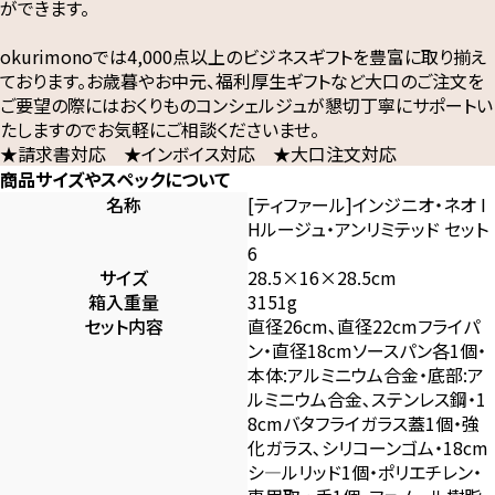
ができます。
okurimonoでは4,000点以上のビジネスギフトを豊富に取り揃え
ております。お歳暮やお中元、福利厚生ギフトなど大口のご注文を
ご要望の際にはおくりものコンシェルジュが懇切丁寧にサポートい
たしますのでお気軽にご相談くださいませ。
★請求書対応 ★インボイス対応 ★大口注文対応
商品サイズやスペックについて
名称
[ティファール]インジニオ・ネオ I
Hルージュ・アンリミテッド セット
6
サイズ
28.5×16×28.5cm
箱入重量
3151g
セット内容
直径26cm､直径22cmフライパ
ン・直径18cmソースパン各1個・
本体:アルミニウム合金・底部:ア
ルミニウム合金､ステンレス鋼・1
8cmバタフライガラス蓋1個・強
化ガラス､シリコーンゴム・18cm
シ―ルリッド1個・ポリエチレン・