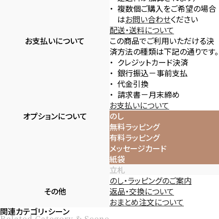
複数個ご購入をご希望の場合
は
お問い合わせ
ください
配送・送料について
お支払いについて
この商品でご利用いただける決
済方法の種類は下記の通りです。
クレジットカード決済
銀行振込－事前支払
代金引換
請求書－月末締め
お支払いについて
オプションについて
のし
無料ラッピング
有料ラッピング
メッセージカード
紙袋
立札
のし・ラッピングのご案内
その他
返品・交換について
おまとめ注文について
関連カテゴリ・シーン
Related Category & Scene