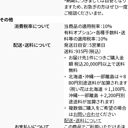
・納期につきましては目安となり
ますため、お急ぎの方はぜひ一度
ご相談くださいませ。
その他
消費税率について
当商品の適用税率：10%
有料オプション・各種手数料・送
料等の適用税率：10%
配送・送料について
発送日目安：5営業日
送料：935円（税込）
お届け先1件につきご購入金
額 税込20,000円以上で送料
無料
北海道・沖縄・一部離島は＋8
80円別途送料が加算されます
（祝い花は北海道 ＋1,100円、
沖縄・一部離島 ＋2,200円別
途送料が加算されます）
複数個ご購入をご希望の場合
は
お問い合わせ
ください
配送・送料について
お支払いについて
この商品でご利用いただける決