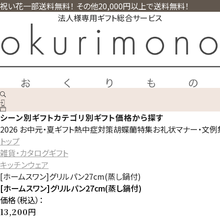
祝い花一部送料無料！ その他20,000円以上で送料無料！
法人様専用ギフト総合サービス
シーン別ギフト
カテゴリ別ギフト
価格から探す
2026 お中元・夏ギフト
熱中症対策
胡蝶蘭特集
お礼状マナー・文例
トップ
雑貨・カタログギフト
キッチンウェア
[ホームスワン]グリルパン27cm(蒸し鍋付)
[ホームスワン]グリルパン27cm(蒸し鍋付)
価格（税込）：
円
13,200