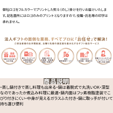
御社ロゴをフルカラーでプリントした熨斗（のし）掛けを行いお届けいたしま
す。記名箇所にはロゴのみのプリントとなりますので、役職・氏名等の印字は
承れません。
商品説明
・蒸し鍋付きで蒸し料理も出来る・鍋は着脱式で丸洗いOK・深型
なのであったか煮込み料理に最適・鍋内面はフッ素樹脂塗装でこ
びり付きにくい・中身が見えるガラスふた付き・鍋に取っ手が付いて
持ち運び便利