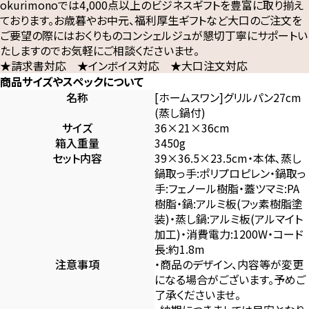
okurimonoでは4,000点以上のビジネスギフトを豊富に取り揃え
ております。お歳暮やお中元、福利厚生ギフトなど大口のご注文を
ご要望の際にはおくりものコンシェルジュが懇切丁寧にサポートい
たしますのでお気軽にご相談くださいませ。
★請求書対応 ★インボイス対応 ★大口注文対応
商品サイズやスペックについて
名称
[ホームスワン]グリルパン27cm
(蒸し鍋付)
サイズ
36×21×36cm
箱入重量
3450g
セット内容
39×36.5×23.5cm・本体､蒸し
鍋取っ手:ポリプロピレン・鍋取っ
手:フェノール樹脂・蓋ツマミ:PA
樹脂・鍋:アルミ板(フッ素樹脂塗
装)・蒸し鍋:アルミ板(アルマイト
加工)・消費電力:1200W・コード
長:約1.8m
注意事項
・商品のデザイン、内容等が変更
になる場合がございます。予めご
了承くださいませ。