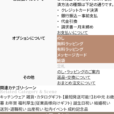
済方法の種類は下記の通りです。
クレジットカード決済
銀行振込－事前支払
代金引換
請求書－月末締め
お支払いについて
オプションについて
のし
無料ラッピング
有料ラッピング
メッセージカード
紙袋
立札
のし・ラッピングのご案内
その他
返品・交換について
おまとめ注文について
関連カテゴリ・シーン
Related Category & Scene
キッチンウェア
雑貨・カタログギフト
【最短発送可能！】お中元
お歳
暮
お年賀
福利厚生(従業員様向けギフト)
誕生日祝い
結婚祝い
送別・退職祝い
出産祝い
社内イベント
成約記念品