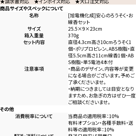
★請求書対応 ★インボイス対応 ★大口注文対応
商品サイズやスペックについて
名称
[旭電機化成]安心のろうそく・お
線香セット
サイズ
25.5×9×23cm
箱入重量
370g
セット内容
直径4.3cm高さ10cmろうそく1
個・ポリプロピレン､ABS樹脂・直
径5.5cm高さ11cm線香1個・AB
S樹脂・単5電池4本付
注意事項
・商品のデザイン、内容等が変更
になる場合がございます。予めご
了承くださいませ。
・納期につきましては目安となり
ますため、お急ぎの方はぜひ一度
ご相談くださいませ。
その他
消費税率について
当商品の適用税率：10%
有料オプション・各種手数料・送
料等の適用税率：10%