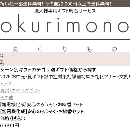
祝い花一部送料無料！ その他20,000円以上で送料無料！
法人様専用ギフト総合サービス
シーン別ギフト
カテゴリ別ギフト
価格から探す
2026 お中元・夏ギフト
熱中症対策
胡蝶蘭特集
お礼状マナー・文例
トップ
雑貨・カタログギフト
その他
[旭電機化成]安心のろうそく・お線香セット
[旭電機化成]安心のろうそく・お線香セット
価格（税込）：
円
6,600