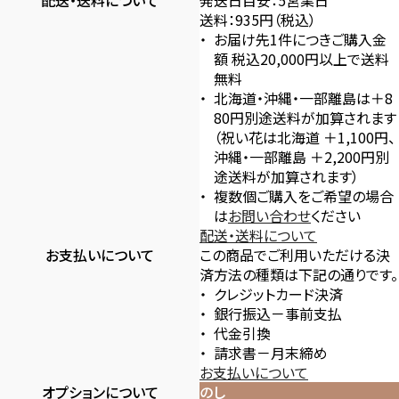
配送・送料について
発送日目安：5営業日
送料：935円（税込）
お届け先1件につきご購入金
額 税込20,000円以上で送料
無料
北海道・沖縄・一部離島は＋8
80円別途送料が加算されます
（祝い花は北海道 ＋1,100円、
沖縄・一部離島 ＋2,200円別
途送料が加算されます）
複数個ご購入をご希望の場合
は
お問い合わせ
ください
配送・送料について
お支払いについて
この商品でご利用いただける決
済方法の種類は下記の通りです。
クレジットカード決済
銀行振込－事前支払
代金引換
請求書－月末締め
お支払いについて
オプションについて
のし