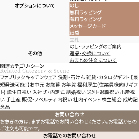
オプションについて
のし
無料ラッピング
有料ラッピング
メッセージカード
紙袋
立札
のし・ラッピングのご案内
その他
返品・交換について
おまとめ注文について
関連カテゴリ・シーン
Related Category & Scene
ファブリック
キッチンウェア
洗剤・石けん
雑貨・カタログギフト
【最
短発送可能！】お中元
お歳暮
お年賀
福利厚生(従業員様向けギフ
ト)
誕生日祝い
入社式・内定式
結婚祝い
送別・退職祝い
出産祝
い
手土産
販促・ノベルティ
内祝い
社内イベント
株主総会
成約記
念品
お問い合わせ
お急ぎの方は、まずお電話でお問い合わせください。
お電話からの
ご注文も可能です。
お電話でのお問い合わせ