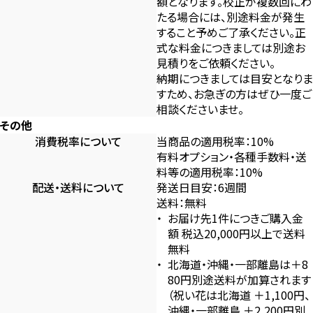
額となります。校正が複数回にわ
たる場合には、別途料金が発生
すること予めご了承ください。正
式な料金につきましては別途お
見積りをご依頼ください。
納期につきましては目安となりま
すため、お急ぎの方はぜひ一度ご
相談くださいませ。
その他
消費税率について
当商品の適用税率：10%
有料オプション・各種手数料・送
料等の適用税率：10%
配送・送料について
発送日目安：6週間
送料：無料
お届け先1件につきご購入金
額 税込20,000円以上で送料
無料
北海道・沖縄・一部離島は＋8
80円別途送料が加算されます
（祝い花は北海道 ＋1,100円、
沖縄・一部離島 ＋2,200円別