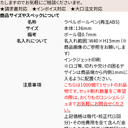
たしますのでお気軽にご相談くださいませ。
★請求書対応 ★インボイス対応 ★大口注文対応
商品サイズやスペックについて
名称
ラペルボールペン(再生ABS)
サイズ
本体：136mm
備考
ボール径0.7mm
名入れについて
名入れ範囲：W40×H15mm（※
商品画像のご参照をお願いしま
す）
インクジェット印刷
※ロゴ等、切れや欠けの困るデ
ザインは商品端から内側1mmに
入るように配置ください。
注意事項
こちらは1000個で1セットのお品
物です。セット割れ数量をご希望
の際は、おくりものコンシェルジ
ュまで
お気軽にお問合せくださ
い。
上記価格は版代・校正代(1回
分)・その他費用を全て含んだ金