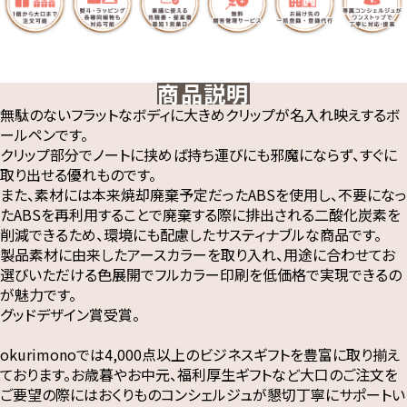
商品説明
無駄のないフラットなボディに大きめクリップが名入れ映えするボ
ールペンです。
クリップ部分でノートに挟めば持ち運びにも邪魔にならず、すぐに
取り出せる優れものです。
また、素材には本来焼却廃棄予定だったABSを使用し、不要になっ
たABSを再利用することで廃棄する際に排出される二酸化炭素を
削減できるため、環境にも配慮したサスティナブルな商品です。
製品素材に由来したアースカラーを取り入れ、用途に合わせてお
選びいただける色展開でフルカラー印刷を低価格で実現できるの
が魅力です。
グッドデザイン賞受賞。
okurimonoでは4,000点以上のビジネスギフトを豊富に取り揃え
ております。お歳暮やお中元、福利厚生ギフトなど大口のご注文を
ご要望の際にはおくりものコンシェルジュが懇切丁寧にサポートい