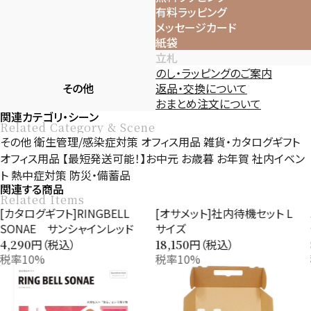
有料ラッピング
メッセージカード
紙袋
立札
のし・ラッピングのご案内
その他
返品・交換について
おまとめ注文について
関連カテゴリ・シーン
Related Category & Scene
その他
衛生管理/感染症対策
オフィス用品
雑貨・カタログギフト
オフィス用品
【最短発送可能！】お中元
お歳暮
お年賀
社内イベン
ト
熱中症対策
防災・備蓄品
関連する商品
Related Items
[カタログギフト]RINGBELL
[オサメット]社内待機セット L
SONAE サンシャインレッド
サイズ
円（税込）
円（税込）
4,290
18,150
税率10%
税率10%