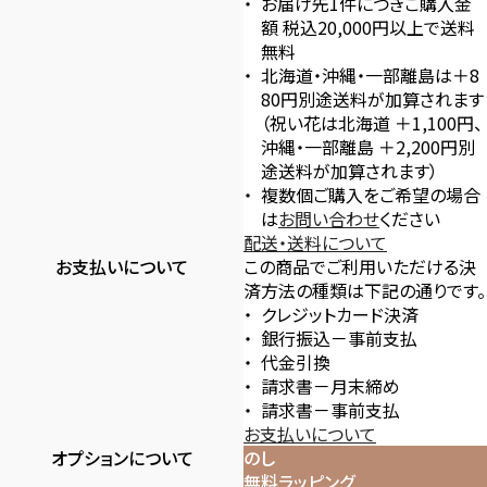
お届け先1件につきご購入金
額 税込20,000円以上で送料
無料
北海道・沖縄・一部離島は＋8
80円別途送料が加算されます
（祝い花は北海道 ＋1,100円、
沖縄・一部離島 ＋2,200円別
途送料が加算されます）
複数個ご購入をご希望の場合
は
お問い合わせ
ください
配送・送料について
お支払いについて
この商品でご利用いただける決
済方法の種類は下記の通りです。
クレジットカード決済
銀行振込－事前支払
代金引換
請求書－月末締め
請求書－事前支払
お支払いについて
オプションについて
のし
無料ラッピング