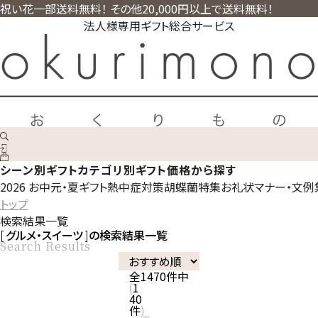
祝い花一部送料無料！ その他20,000円以上で送料無料！
法人様専用ギフト総合サービス
シーン別ギフト
カテゴリ別ギフト
価格から探す
2026 お中元・夏ギフト
熱中症対策
胡蝶蘭特集
お礼状マナー・文例
トップ
検索結果一覧
グルメ・スイーツ
の検索結果一覧
Search Results
全
1470
件中
1
40
件