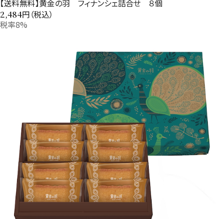
【送料無料】黄金の羽 フィナンシェ詰合せ ８個
円（税込）
2,484
税率8%