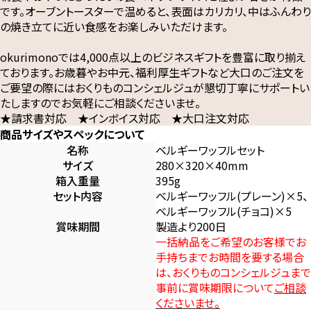
です。オーブントースターで温めると、表面はカリカリ、中はふんわり
の焼き立てに近い食感をお楽しみいただけます。
okurimonoでは4,000点以上のビジネスギフトを豊富に取り揃え
ております。お歳暮やお中元、福利厚生ギフトなど大口のご注文を
ご要望の際にはおくりものコンシェルジュが懇切丁寧にサポートい
たしますのでお気軽にご相談くださいませ。
★請求書対応 ★インボイス対応 ★大口注文対応
商品サイズやスペックについて
名称
ベルギーワッフルセット
サイズ
280×320×40mm
箱入重量
395g
セット内容
ベルギーワッフル(プレーン)×5、
ベルギーワッフル(チョコ)×5
賞味期間
製造より200日
一括納品をご希望のお客様でお
手持ちまでお時間を要する場合
は、おくりものコンシェルジュまで
事前に賞味期限について
ご相談
くださいませ。