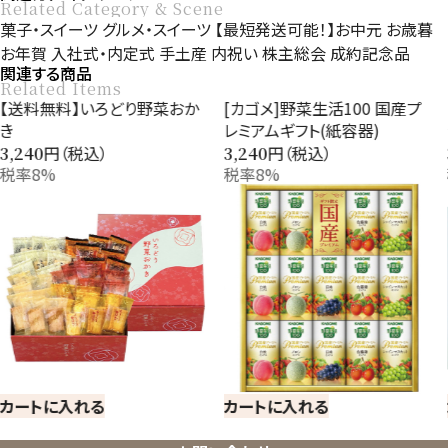
Related Category & Scene
菓子・スイーツ
グルメ・スイーツ
【最短発送可能！】お中元
お歳暮
お年賀
入社式・内定式
手土産
内祝い
株主総会
成約記念品
関連する商品
Related Items
【送料無料】いろどり野菜おか
[カゴメ]野菜生活100 国産プ
き
レミアムギフト(紙容器)
円（税込）
円（税込）
3,240
3,240
税率8%
税率8%
カートに入れる
カートに入れる