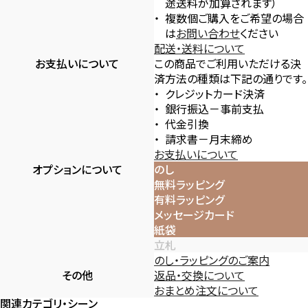
途送料が加算されます）
複数個ご購入をご希望の場合
は
お問い合わせ
ください
配送・送料について
お支払いについて
この商品でご利用いただける決
済方法の種類は下記の通りです。
クレジットカード決済
銀行振込－事前支払
代金引換
請求書－月末締め
お支払いについて
オプションについて
のし
無料ラッピング
有料ラッピング
メッセージカード
紙袋
立札
のし・ラッピングのご案内
その他
返品・交換について
おまとめ注文について
関連カテゴリ・シーン