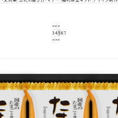
<<
<
3
4
5
6
7
>
>>