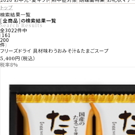
トップ
検索結果一覧
全商品
の検索結果一覧
Search Results
全
3022
件中
161
200
件
フリーズドライ 具材味わうおみそ汁&たまごスープ
円（税込）
5,400
税率8%