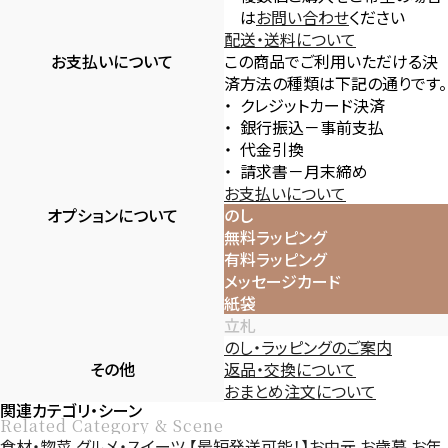
は
お問い合わせ
ください
配送・送料について
お支払いについて
この商品でご利用いただける決
済方法の種類は下記の通りです。
クレジットカード決済
銀行振込－事前支払
代金引換
請求書－月末締め
お支払いについて
オプションについて
のし
無料ラッピング
有料ラッピング
メッセージカード
紙袋
立札
のし・ラッピングのご案内
その他
返品・交換について
おまとめ注文について
関連カテゴリ・シーン
Related Category & Scene
食材・惣菜
グルメ・スイーツ
【最短発送可能！】お中元
お歳暮
お年