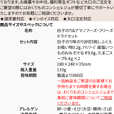
ております。お歳暮やお中元、福利厚生ギフトなど大口のご注文を
ご要望の際にはおくりものコンシェルジュが懇切丁寧にサポートい
たしますのでお気軽にご相談くださいませ。
★請求書対応 ★インボイス対応 ★大口注文対応
商品サイズやスペックについて
名称
白子のり&アマノフーズ・フリーズ
ドライセット
セット内容
白子のり味のり(8切5枚)、ふぐ入
お吸い物3.2g、ｱﾏﾉﾌｰｽﾞ減塩いつ
ものおみそ汁なす9.0g、たまごス
ープ6.4ｇ×2
サイズ
180×240×35mm
箱入重量
133g
賞味期間
製造より360日
一括納品をご希望のお客様でお
手持ちまでお時間を要する場合
は、おくりものコンシェルジュまで
事前に賞味期限について
ご相談
くださいませ。
アレルゲン
卵・小麦・えび（大豆・鶏肉・さば）