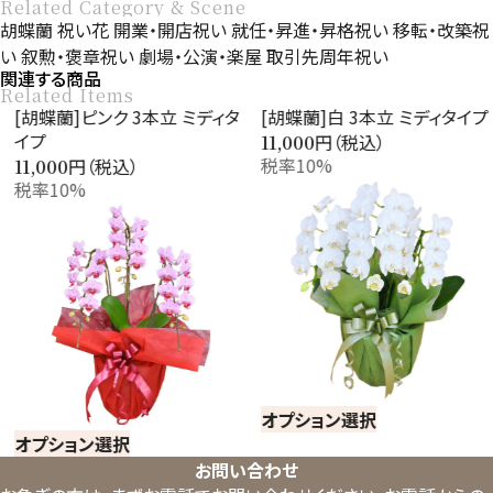
Related Category & Scene
胡蝶蘭
祝い花
開業・開店祝い
就任・昇進・昇格祝い
移転・改築祝
い
叙勲・褒章祝い
劇場・公演・楽屋
取引先周年祝い
関連する商品
Related Items
[胡蝶蘭]ピンク 3本立 ミディタ
[胡蝶蘭]白 3本立 ミディタイプ
イプ
円（税込）
11,000
税率10%
円（税込）
11,000
税率10%
オプション選択
オプション選択
お問い合わせ