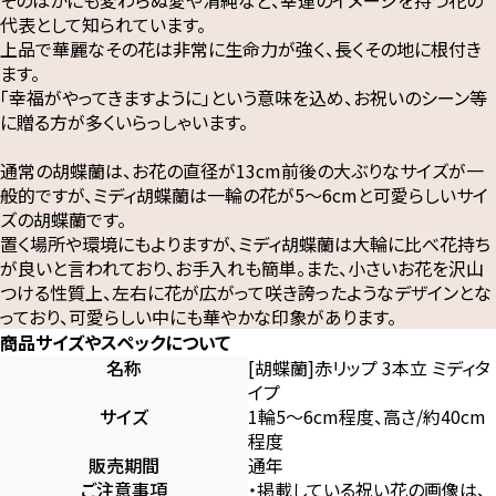
代表として知られています。
上品で華麗なその花は非常に生命力が強く、長くその地に根付き
ます。
「幸福がやってきますように」という意味を込め、お祝いのシーン等
に贈る方が多くいらっしゃいます。
通常の胡蝶蘭は、お花の直径が13cm前後の大ぶりなサイズが一
般的ですが、ミディ胡蝶蘭は一輪の花が5～6cmと可愛らしいサイ
ズの胡蝶蘭です。
置く場所や環境にもよりますが、ミディ胡蝶蘭は大輪に比べ花持ち
が良いと言われており、お手入れも簡単。また、小さいお花を沢山
つける性質上、左右に花が広がって咲き誇ったようなデザインとな
っており、可愛らしい中にも華やかな印象があります。
商品サイズやスペックについて
名称
[胡蝶蘭]赤リップ 3本立 ミディタ
イプ
サイズ
1輪5～6cm程度、高さ/約40cm
程度
販売期間
通年
ご注意事項
・掲載している祝い花の画像は、