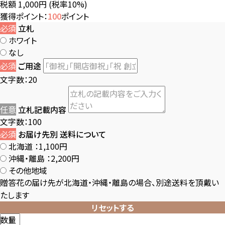
税額 1,000円
(税率10%)
獲得ポイント：
100
ポイント
必須
立札
ホワイト
なし
必須
ご用途
文字数：20
任意
立札記載内容
文字数：100
必須
お届け先別 送料について
北海道
：1,100円
沖縄・離島
：2,200円
その他地域
贈答花の届け先が北海道・沖縄・離島の場合、別途送料を頂戴い
たします
リセットする
数量