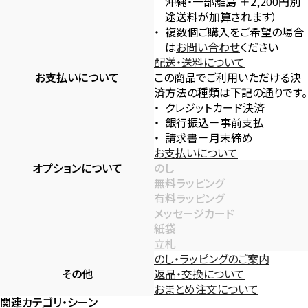
沖縄・一部離島 ＋2,200円別
途送料が加算されます）
複数個ご購入をご希望の場合
は
お問い合わせ
ください
配送・送料について
お支払いについて
この商品でご利用いただける決
済方法の種類は下記の通りです。
クレジットカード決済
銀行振込－事前支払
請求書－月末締め
お支払いについて
オプションについて
のし
無料ラッピング
有料ラッピング
メッセージカード
紙袋
立札
のし・ラッピングのご案内
その他
返品・交換について
おまとめ注文について
関連カテゴリ・シーン