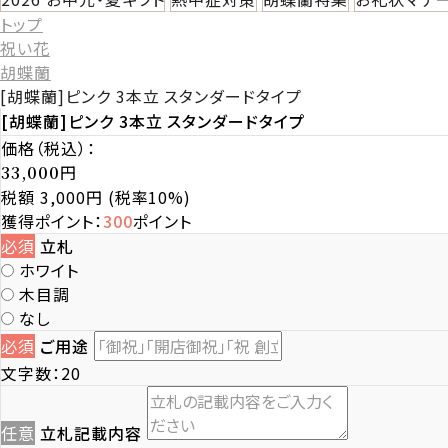
トップ
祝い花
胡蝶蘭
[胡蝶蘭]ピンク 3本立 スタンダードタイプ
[胡蝶蘭]ピンク 3本立 スタンダードタイプ
価格（税込）：
円
33,000
税額 3,000円
(税率10%)
獲得ポイント：
300
ポイント
必須
立札
ホワイト
木目調
なし
必須
ご用途
文字数：20
任意
立札記載内容