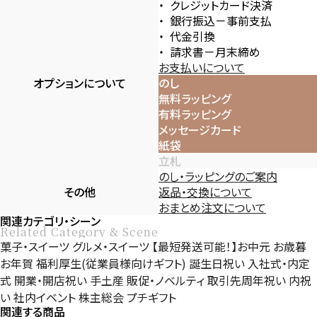
クレジットカード決済
銀行振込－事前支払
代金引換
請求書－月末締め
お支払いについて
オプションについて
のし
無料ラッピング
有料ラッピング
メッセージカード
紙袋
立札
のし・ラッピングのご案内
その他
返品・交換について
おまとめ注文について
関連カテゴリ・シーン
Related Category & Scene
菓子・スイーツ
グルメ・スイーツ
【最短発送可能！】お中元
お歳暮
お年賀
福利厚生(従業員様向けギフト)
誕生日祝い
入社式・内定
式
開業・開店祝い
手土産
販促・ノベルティ
取引先周年祝い
内祝
い
社内イベント
株主総会
プチギフト
関連する商品