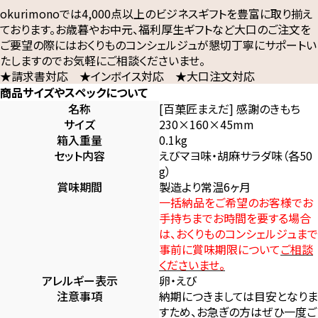
okurimonoでは4,000点以上のビジネスギフトを豊富に取り揃え
ております。お歳暮やお中元、福利厚生ギフトなど大口のご注文を
ご要望の際にはおくりものコンシェルジュが懇切丁寧にサポートい
たしますのでお気軽にご相談くださいませ。
★請求書対応 ★インボイス対応 ★大口注文対応
商品サイズやスペックについて
名称
[百菓匠まえだ] 感謝のきもち
サイズ
230×160×45mm
箱入重量
0.1kg
セット内容
えびマヨ味・胡麻サラダ味（各50
g）
賞味期間
製造より常温6ヶ月
一括納品をご希望のお客様でお
手持ちまでお時間を要する場合
は、おくりものコンシェルジュまで
事前に賞味期限について
ご相談
くださいませ。
アレルギー表示
卵・えび
注意事項
納期につきましては目安となりま
すため、お急ぎの方はぜひ一度ご