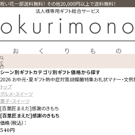
祝い花一部送料無料！ その他20,000円以上で送料無料！
法人様専用ギフト総合サービス
シーン別ギフト
カテゴリ別ギフト
価格から探す
2026 お中元・夏ギフト
熱中症対策
胡蝶蘭特集
お礼状マナー・文例
トップ
グルメ・スイーツ
菓子・スイーツ
[百菓匠まえだ]感謝のきもち
[百菓匠まえだ]感謝のきもち
価格（税込）：
円
540