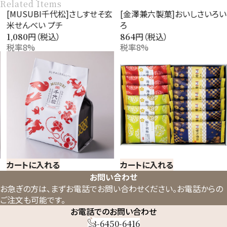
Related Items
[MUSUBI千代松]さしすせそ玄
[金澤兼六製菓]おいしさいろい
米せんべい プチ
ろ
円（税込）
円（税込）
1,080
864
税率8%
税率8%
カートに入れる
カートに入れる
お問い合わせ
お急ぎの方は、まずお電話でお問い合わせください。
お電話からの
ご注文も可能です。
お電話でのお問い合わせ
03-6450-6416