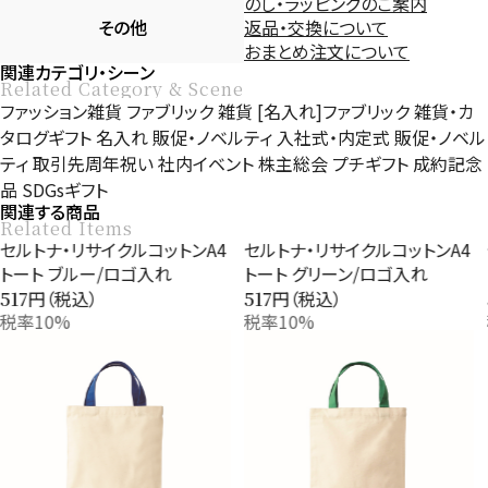
のし・ラッピングのご案内
その他
返品・交換について
おまとめ注文について
関連カテゴリ・シーン
Related Category & Scene
ファッション雑貨
ファブリック
雑貨
[名入れ]ファブリック
雑貨・カ
タログギフト
名入れ
販促・ノベルティ
入社式・内定式
販促・ノベル
ティ
取引先周年祝い
社内イベント
株主総会
プチギフト
成約記念
品
SDGsギフト
関連する商品
Related Items
セルトナ・リサイクルコットンA4
セルトナ・リサイクルコットンA4
トート ブルー/ロゴ入れ
トート グリーン/ロゴ入れ
円（税込）
円（税込）
517
517
税率10%
税率10%