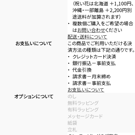
（祝い花は北海道 ＋1,100円、
沖縄・一部離島 ＋2,200円別
途送料が加算されます）
複数個ご購入をご希望の場合
は
お問い合わせ
ください
配送・送料について
お支払いについて
この商品でご利用いただける決
済方法の種類は下記の通りです。
クレジットカード決済
銀行振込－事前支払
代金引換
請求書－月末締め
請求書－事前支払
お支払いについて
オプションについて
のし
無料ラッピング
有料ラッピング
メッセージカード
紙袋
立札