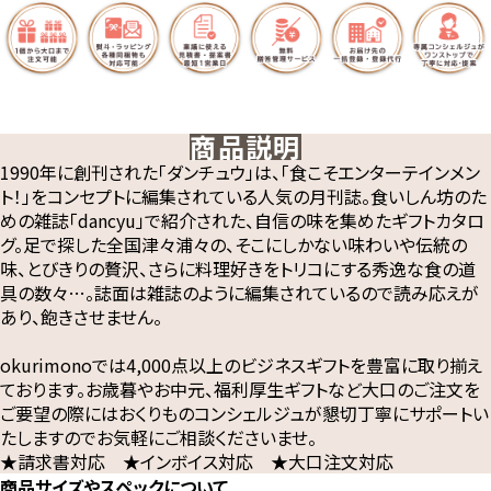
商品説明
1990年に創刊された「ダンチュウ」は、「食こそエンターテインメン
ト！」をコンセプトに編集されている人気の月刊誌。食いしん坊のた
めの雑誌「dancyu」で紹介された、自信の味を集めたギフトカタロ
グ。足で探した全国津々浦々の、そこにしかない味わいや伝統の
味、とびきりの贅沢、さらに料理好きをトリコにする秀逸な食の道
具の数々…。誌面は雑誌のように編集されているので読み応えが
あり、飽きさせません。
okurimonoでは4,000点以上のビジネスギフトを豊富に取り揃え
ております。お歳暮やお中元、福利厚生ギフトなど大口のご注文を
ご要望の際にはおくりものコンシェルジュが懇切丁寧にサポートい
たしますのでお気軽にご相談くださいませ。
★請求書対応 ★インボイス対応 ★大口注文対応
商品サイズやスペックについて