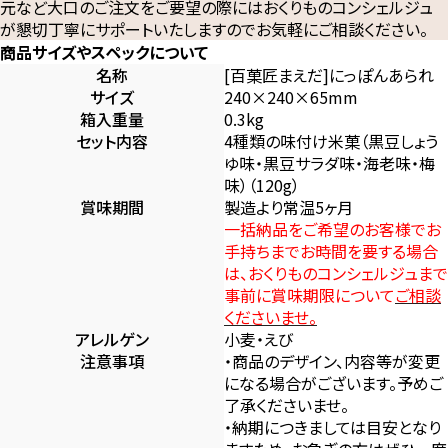
元など大口のご注文をご要望の際にはおくりものコンシェルジュ
が懇切丁寧にサポートいたしますのでお気軽にご相談ください。
商品サイズやスペックについて
名称
[百菓匠まえだ]にっぽんあられ
サイズ
240×240×65mm
箱入重量
0.3kg
セット内容
4種類の味付け米菓（黒豆しょう
ゆ味・黒豆サラダ味・海老味・梅
味）（120g）
賞味期間
製造より常温5ヶ月
一括納品をご希望のお客様でお
手持ちまでお時間を要する場合
は、おくりものコンシェルジュまで
事前に賞味期限について
ご相談
くださいませ。
アレルゲン
小麦・えび
注意事項
・商品のデザイン、内容等が変更
になる場合がございます。予めご
了承くださいませ。
・納期につきましては目安となり