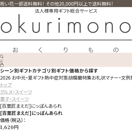
祝い花一部送料無料！ その他20,000円以上で送料無料！
法人様専用ギフト総合サービス
シーン別ギフト
カテゴリ別ギフト
価格から探す
2026 お中元・夏ギフト
熱中症対策
胡蝶蘭特集
お礼状マナー・文例
トップ
グルメ・スイーツ
菓子・スイーツ
[百菓匠まえだ]にっぽんあられ
[百菓匠まえだ]にっぽんあられ
価格（税込）：
円
1,620