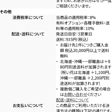
ますため、お急ぎの方はぜひ一度
ご相談くださいませ。
その他
消費税率について
当商品の適用税率：8%
有料オプション・各種手数料・送
料等の適用税率：10%
配送・送料について
発送日目安：5営業日
送料：935円（税込）
お届け先1件につきご購入金
額 税込20,000円以上で送料
無料
北海道・沖縄・一部離島は＋8
80円別途送料が加算されます
（祝い花は北海道 ＋1,100円、
沖縄・一部離島 ＋2,200円別
途送料が加算されます）
複数個ご購入をご希望の場合
は
お問い合わせ
ください
配送・送料について
お支払いについて
この商品でご利用いただける決
済方法の種類は下記の通りです。