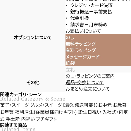
クレジットカード決済
銀行振込－事前支払
代金引換
請求書－月末締め
お支払いについて
オプションについて
のし
無料ラッピング
有料ラッピング
メッセージカード
紙袋
立札
のし・ラッピングのご案内
その他
返品・交換について
おまとめ注文について
関連カテゴリ・シーン
Related Category & Scene
菓子・スイーツ
グルメ・スイーツ
【最短発送可能！】お中元
お歳暮
お年賀
福利厚生(従業員様向けギフト)
誕生日祝い
入社式・内定
式
手土産
内祝い
プチギフト
関連する商品
Related Items