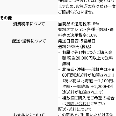
・納期につきましては目安となり
ますため、お急ぎの方はぜひ一度
ご相談くださいませ。
その他
消費税率について
当商品の適用税率：8%
有料オプション・各種手数料・送
料等の適用税率：10%
配送・送料について
発送日目安：5営業日
送料：935円（税込）
お届け先1件につきご購入金
額 税込20,000円以上で送料
無料
北海道・沖縄・一部離島は＋8
80円別途送料が加算されます
（祝い花は北海道 ＋1,100円、
沖縄・一部離島 ＋2,200円別
途送料が加算されます）
複数個ご購入をご希望の場合
は
お問い合わせ
ください
配送・送料について
お支払いについて
この商品でご利用いただける決