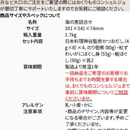
元など大口のご注文をご要望の際にはおくりものコンシェルジュ
が懇切丁寧にサポートいたしますのでお気軽にご相談ください。
商品サイズやスペックについて
名称
海の恵詰合せ
サイズ
301×341×74mm
箱入重量
1.7kg
セット内容
日本料理神谷監修かつおだし（4
g×8）×4、のり佃煮（80g）・紅ず
わいがにほぐし身（55g）・鮭ほぐ
し（50g）×各2
賞味期間
製造より常温1年
一括納品をご希望のお客様でお
手持ちまでお時間を要する場合
は、おくりものコンシェルジュまで
事前に賞味期限について
ご相談
くださいませ。
アレルゲン
乳・小麦・かに
注意事項
・商品のデザイン、内容等が変更
になる場合がございます。予めご
了承くださいませ。