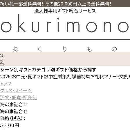
祝い花一部送料無料！ その他20,000円以上で送料無料！
法人様専用ギフト総合サービス
シーン別ギフト
カテゴリ別ギフト
価格から探す
2026 お中元・夏ギフト
熱中症対策
胡蝶蘭特集
お礼状マナー・文例
トップ
グルメ・スイーツ
漬物・佃煮・瓶缶詰
海の恵詰合せ
海の恵詰合せ
価格（税込）：
円
5,400