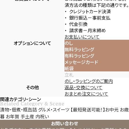
済方法の種類は下記の通りです。
クレジットカード決済
銀行振込－事前支払
代金引換
請求書－月末締め
お支払いについて
オプションについて
のし
無料ラッピング
有料ラッピング
メッセージカード
紙袋
立札
のし・ラッピングのご案内
その他
返品・交換について
おまとめ注文について
関連カテゴリ・シーン
Related Category & Scene
漬物・佃煮・瓶缶詰
グルメ・スイーツ
【最短発送可能！】お中元
お歳
暮
お年賀
手土産
内祝い
お問い合わせ